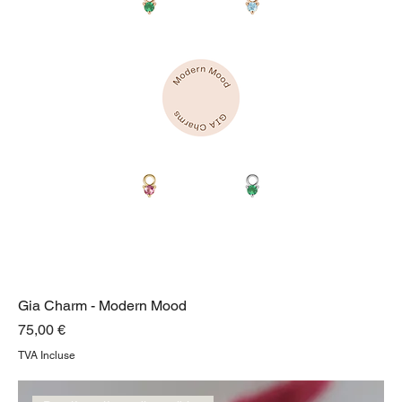
Gia Charm - Modern Mood
Prix
75,00 €
TVA Incluse