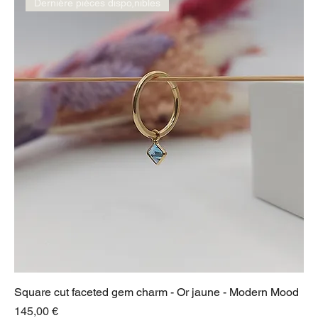
Dernière pièces dispo,nibles
Square cut faceted gem charm - Or jaune - Modern Mood
Prix
145,00 €