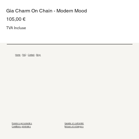
Gia Charm On Chain - Modern Mood
Prix
105,00 €
TVA Incluse
Home
-
FAQ
-
Contact
-
Blog
Données personnelles
Garantie et conformité
Conditions générales
Retours et échanges