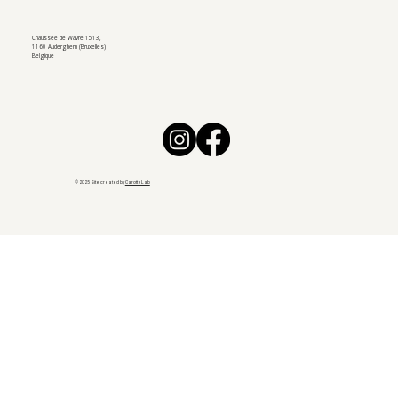
Chaussée de Wavre 1513,
1160 Auderghem (Bruxelles)
Belgique
© 2025 Site created by
CarotteLab