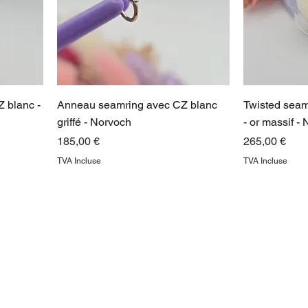
 blanc -
Anneau seamring avec CZ blanc
Twisted seam
griffé - Norvoch
- or massif -
Prix
Prix
185,00 €
265,00 €
TVA Incluse
TVA Incluse