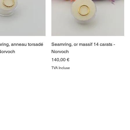
ring, anneau torsadé
Seamring, or massif 14 carats -
 Norvoch
Norvoch
Prix
140,00 €
TVA Incluse