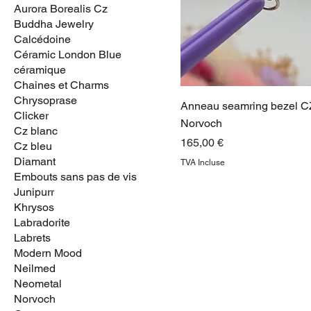
Aurora Borealis Cz
Buddha Jewelry
Calcédoine
Céramic London Blue
céramique
Chaines et Charms
Chrysoprase
Anneau seamring bezel CZ
Clicker
Norvoch
Cz blanc
Prix
165,00 €
Cz bleu
Diamant
TVA Incluse
Embouts sans pas de vis
Junipurr
Khrysos
Labradorite
Labrets
Modern Mood
Neilmed
Neometal
Norvoch