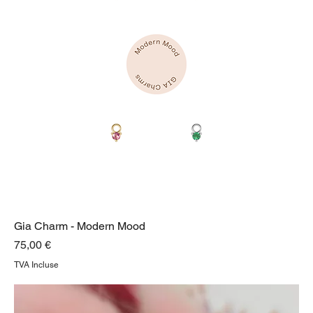
Gia Charm - Modern Mood
Prix
75,00 €
TVA Incluse