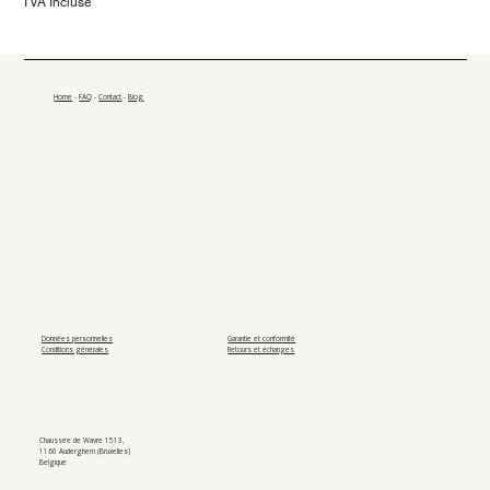
TVA Incluse
Home
-
FAQ
-
Contact
-
Blog
Données personnelles
Garantie et conformité
Conditions générales
Retours et échanges
Chaussée de Wavre 1513,
1160 Auderghem (Bruxelles)
Belgique