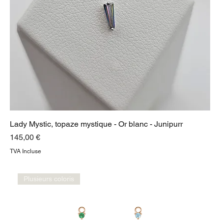
Lady Mystic, topaze mystique - Or blanc - Junipurr
Prix
145,00 €
TVA Incluse
Plusieurs coloris