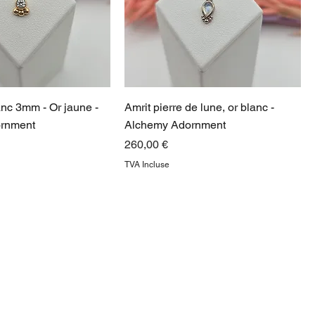
anc 3mm - Or jaune -
Amrit pierre de lune, or blanc -
rnment
Alchemy Adornment
Prix
260,00 €
TVA Incluse