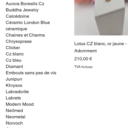
Aurora Borealis Cz
Buddha Jewelry
Calcédoine
Céramic London Blue
céramique
Chaines et Charms
Chrysoprase
Lotus CZ blanc, or jaune 
Clicker
Adornment
Cz blanc
Prix
210,00 €
Cz bleu
Diamant
TVA Incluse
Embouts sans pas de vis
Junipurr
Khrysos
Labradorite
Labrets
Modern Mood
Neilmed
Neometal
Norvoch