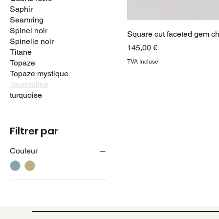
Saphir
Seamring
Spinel noir
Square cut faceted gem c
Spinelle noir
Prix
145,00 €
Titane
Topaze
TVA Incluse
Topaze mystique
Tourmaline
turquoise
Filtrer par
Couleur