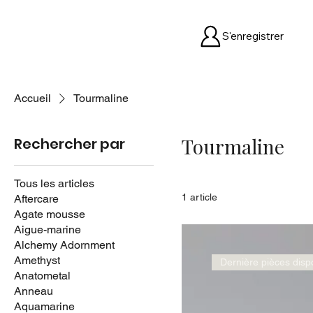
S'enregistrer
Accueil
Tourmaline
Tourmaline
Rechercher par
Tous les articles
1 article
Aftercare
Agate mousse
Aigue-marine
Alchemy Adornment
Amethyst
Dernière pièces disp
Anatometal
Anneau
Aquamarine