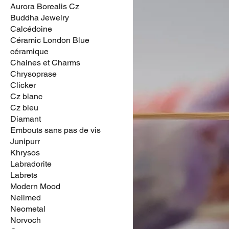
Aurora Borealis Cz
Buddha Jewelry
Calcédoine
Céramic London Blue
céramique
Chaines et Charms
Chrysoprase
Clicker
Cz blanc
Cz bleu
Diamant
Embouts sans pas de vis
Junipurr
Khrysos
Labradorite
Labrets
Modern Mood
Neilmed
Neometal
Norvoch