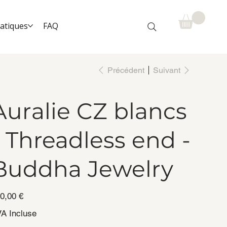
ratiques
FAQ
Précédent
Suivant
Auralie CZ blancs
- Threadless end -
Buddha Jewelry
0,00 €
A Incluse