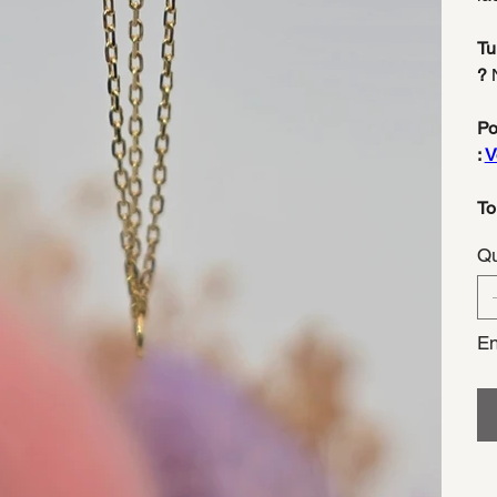
Tu
?
N
Po
:
V
To
Qu
En