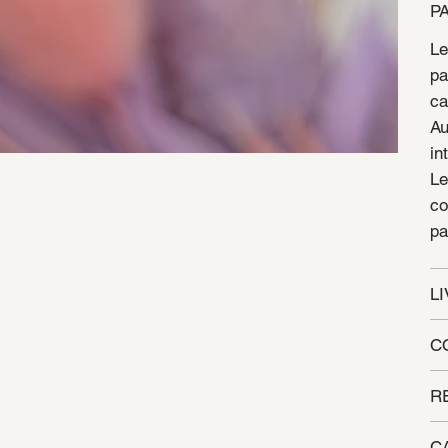
P
Le
pa
ca
Au
in
Le
co
pa
L
C
R
C