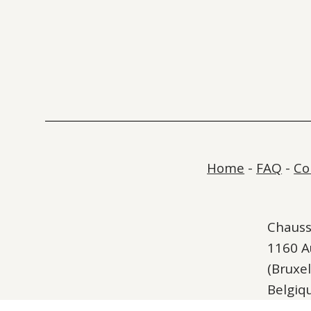
Home
-
FAQ
-
Co
Chauss
1160 
(Bruxel
Belgiq