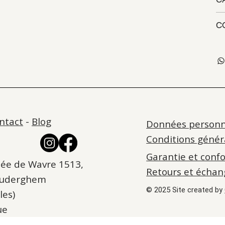
C
ntact
-
Blog
Données personn
Conditions génér
Garantie et conf
ée de Wavre 1513,
Retours et échan
Auderghem
© 2025 Site created by
les)
ue