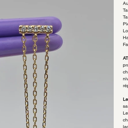
Au
Ta
Ta
Pi
Lo
Ha
Fa
A
pr
ch
ni
ré
Le
sa
Le
ch
la