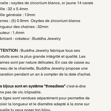
ralie : oxydes de zirconium blancs, or jaune 14 carats
ille : 32 x 5.4mm
ille générale
: 13mm
erres
: (5) 0.9mm Oxydes de zirconium blancs
ngueur des chaines
: 32mm
uteur
: 1,4mm
bricant - créateur : Buddha Jewelry
TTENTION
: Buddha Jewelry fabrique tous ses
oduits avec la plus grande intégrité et qualité. Les
aines sont par nature délicates. En cas de casse au
veau de la chainette, Buddha Jewelry propose une
paration pendant un an à compter de la date d'achat.
s bijoux sont en système "threadless"
c'est-à-dire
ns pas de vis /clipsable.
s tiges sont vendues séparément pour permettre de
oisir la longueur et le diamètre adapté à la zone sur
quelle tu veux poser ton bijou.