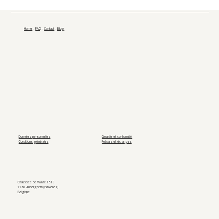
Home
-
FAQ
-
Contact
-
Blog
Données personnelles
Garantie et conformité
Conditions générales
Retours et échanges
Chaussée de Wavre 1513,
1160 Auderghem (Bruxelles)
Belgique