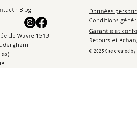
ntact
-
Blog
Données personn
Conditions génér
Garantie et conf
ée de Wavre 1513,
Retours et échan
Auderghem
© 2025 Site created by
les)
ue