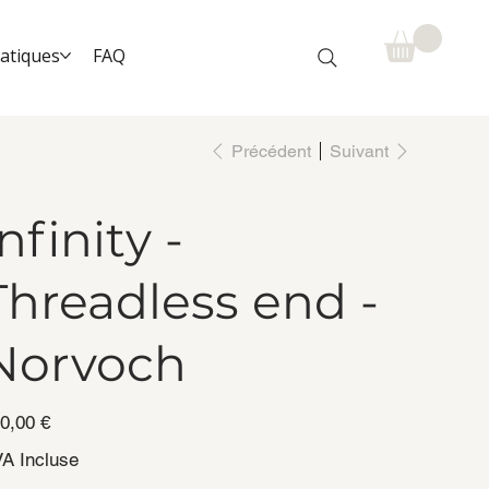
ratiques
FAQ
Précédent
Suivant
Infinity -
Threadless end -
Norvoch
0,00 €
A Incluse