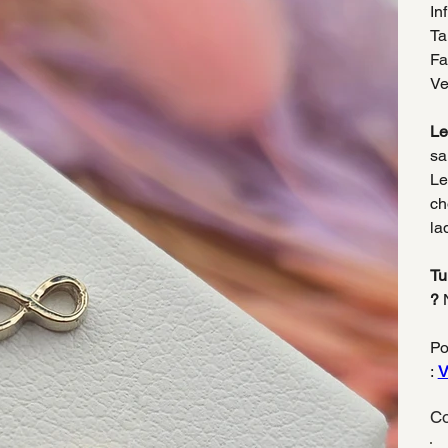
In
Ta
Fa
Ve
Le
sa
Le
ch
la
Tu
?
N
Po
:
V
Co