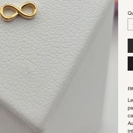
Qu
P
Le
pa
ca
Au
in