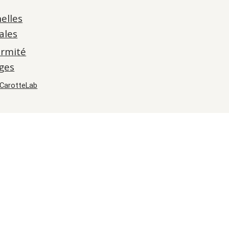
elles
ales
ormité
ges
CarotteLab