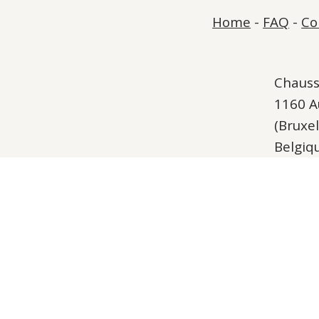
Home
-
FAQ
-
Co
Chauss
1160 
(Bruxel
Belgiq