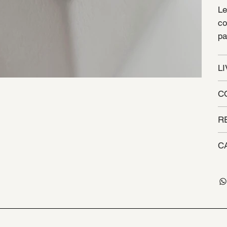
Le
co
pa
L
C
R
C