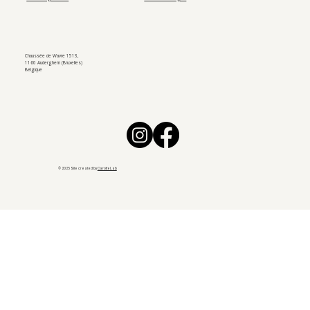
Chaussée de Wavre 1513,
1160 Auderghem (Bruxelles)
Belgique
© 2025 Site created by
CarotteLab