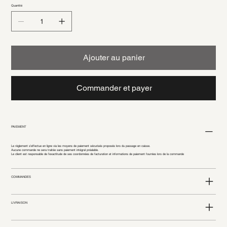
Quantité
Ajouter au panier
Commander et payer
PAIEMENT
Le règlement s’effectue en ligne via les moyens de paiement sécurisés proposés lors du passage en caisse.
Aucune commande ne sera traitée sans paiement intégral préalable.
Le client est responsable de l’exactitude de ses coordonnées de facturation et informations de paiement fournies lors de la commande
COMMANDES
LIVRAISON