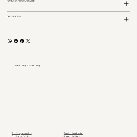
RETOUR ET REMBOURSEMENT
CARTE CADEAU
Home
-
FAQ
-
Contact
-
Blog
Données personnelles
Garantie et conformité
Conditions générales
Retours et échanges