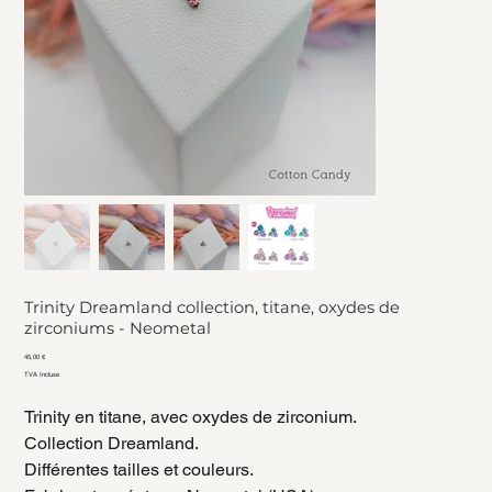
Trinity Dreamland collection, titane, oxydes de
zirconiums - Neometal
Prix
45,00 €
TVA Incluse
Trinity en titane, avec oxydes de zirconium.
Collection Dreamland.
Différentes tailles et couleurs.