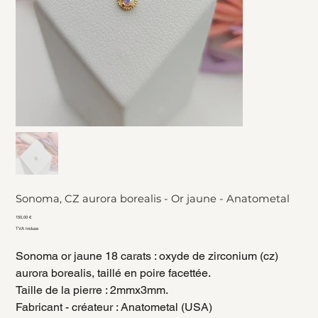
Sonoma, CZ aurora borealis - Or jaune - Anatometal
Prix
150,00 €
TVA Incluse
Sonoma or jaune 18 carats : oxyde de zirconium (cz)
aurora borealis, taillé en poire facettée.
Taille de la pierre : 2mmx3mm.
Fabricant - créateur : Anatometal (USA)