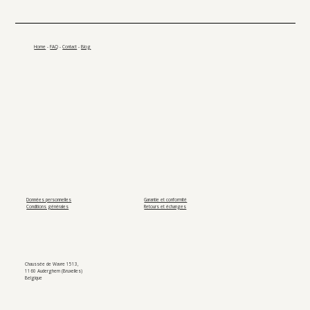
Home
-
FAQ
-
Contact
-
Blog
Données personnelles
Garantie et conformité
Conditions générales
Retours et échanges
Chaussée de Wavre 1513,
1160 Auderghem (Bruxelles)
Belgique