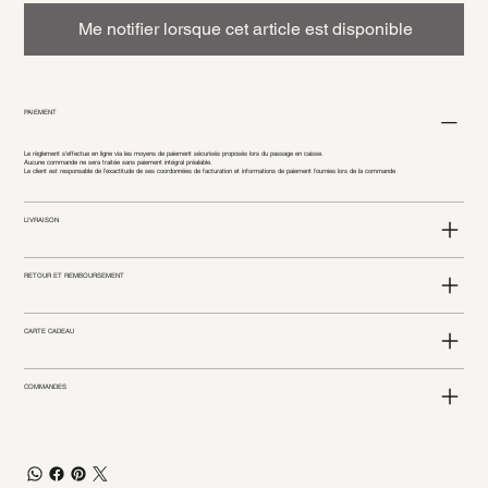
Me notifier lorsque cet article est disponible
PAIEMENT
Le règlement s’effectue en ligne via les moyens de paiement sécurisés proposés lors du passage en caisse.
Aucune commande ne sera traitée sans paiement intégral préalable.
Le client est responsable de l’exactitude de ses coordonnées de facturation et informations de paiement fournies lors de la commande
LIVRAISON
RETOUR ET REMBOURSEMENT
CARTE CADEAU
COMMANDES