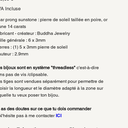
A Incluse
ar prong sunstone : pierre de soleil taillée en poire, or
une 14 carats
bricant - créateur : Buddha Jewelry
ille générale
: 6 x 3mm
erres : (1) 5 x 3mm pierre de soleil
uteur
: 2.9mm
s bijoux sont en système "threadless"
c'est-à-dire
ns pas de vis /clipsable.
s tiges sont vendues séparément pour permettre de
oisir la longueur et le diamètre adapté à la zone sur
quelle tu veux poser ton bijou.
 as des doutes sur ce que tu dois commander
'hésite pas à me contacter
ICI