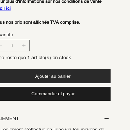
ur plus d'informations sur nos conditions de vente
oir ici
us nos prix sont affichés TVA comprise.
antité
 ne reste que 1 article(s) en stock
Ajouter au panier
Commander et payer
AIEMENT
 règlement s’effectue en ligne via les moyens de