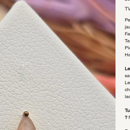
TV
Pe
ja
Fa
Ta
Pi
Ha
Le
sa
Le
ch
la
Tu
?
N