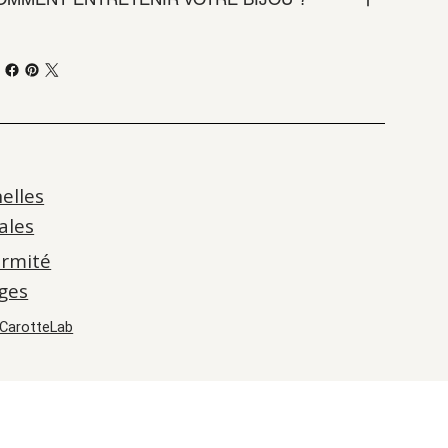
elles
ales
ormité
ges
CarotteLab