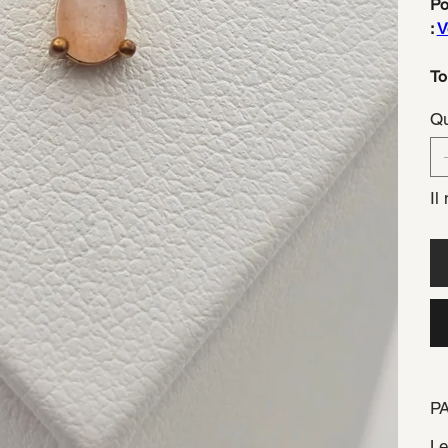
Po
:
V
To
Qu
Il
P
Le