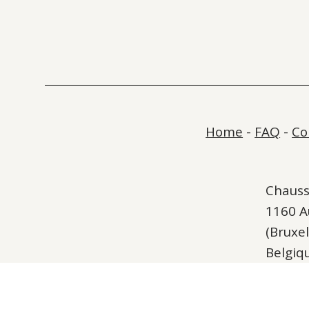
Home
-
FAQ
-
Co
Chauss
1160 
(Bruxel
Belgiq