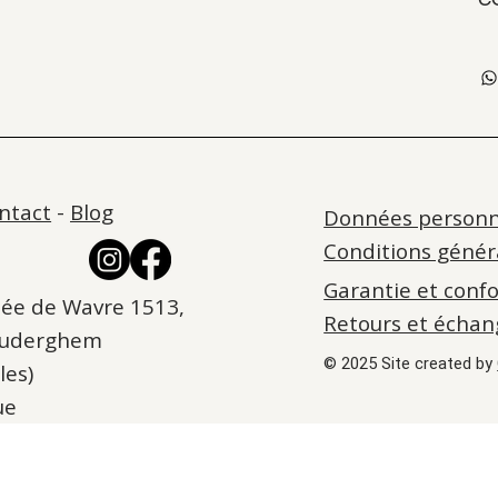
ntact
-
Blog
Données personn
Conditions génér
Garantie et conf
ée de Wavre 1513,
Retours et échan
Auderghem
© 2025 Site created by
les)
ue