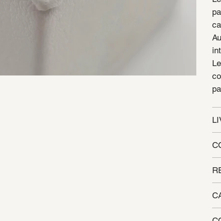
pa
ca
Au
in
Le
co
pa
L
C
R
C
C