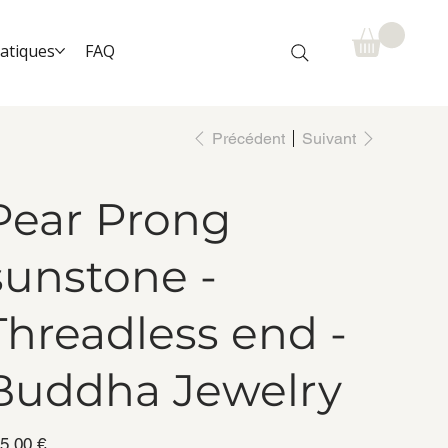
ratiques
FAQ
Précédent
Suivant
Pear Prong
sunstone -
Threadless end -
Buddha Jewelry
5,00 €