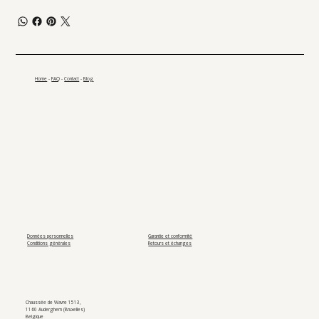
Home
-
FAQ
-
Contact
-
Blog
Données personnelles
Garantie et conformité
Conditions générales
Retours et échanges
Chaussée de Wavre 1513,
1160 Auderghem (Bruxelles)
Belgique