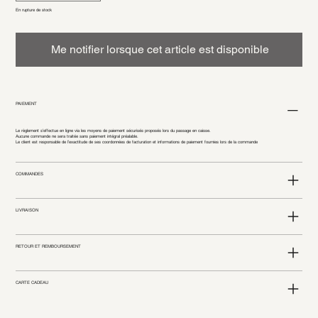
En rupture de stock
Me notifier lorsque cet article est disponible
PAIEMENT
Le règlement s’effectue en ligne via les moyens de paiement sécurisés proposés lors du passage en caisse.
Aucune commande ne sera traitée sans paiement intégral préalable.
Le client est responsable de l’exactitude de ses coordonnées de facturation et informations de paiement fournies lors de la commande
COMMANDES
LIVRAISON
RETOUR ET REMBOURSEMENT
CARTE CADEAU