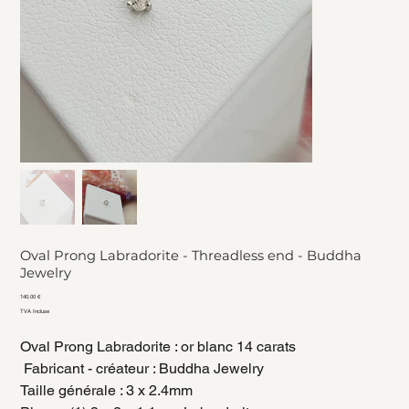
Oval Prong Labradorite - Threadless end - Buddha
Jewelry
Prix
140,00 €
TVA Incluse
Oval Prong Labradorite : or blanc 14 carats
Fabricant - créateur : Buddha Jewelry
Taille générale : 3 x 2.4mm