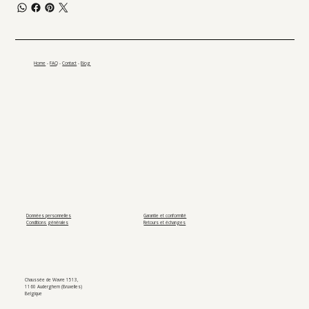
Home
-
FAQ
-
Contact
-
Blog
Données personnelles
Garantie et conformité
Conditions générales
Retours et échanges
Chaussée de Wavre 1513,
1160 Auderghem (Bruxelles)
Belgique