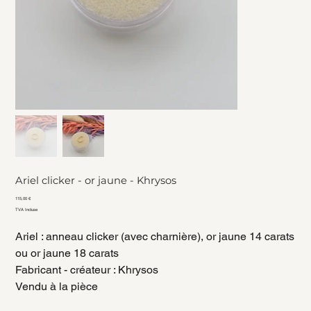
Ariel clicker - or jaune - Khrysos
Prix
115,00 €
TVA Incluse
Ariel : anneau clicker (avec charnière), or jaune 14 carats
ou or jaune 18 carats
Fabricant - créateur : Khrysos
Vendu à la pièce