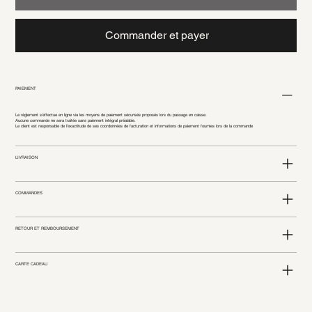
Commander et payer
PAIEMENT
Le règlement s’effectue en ligne via les moyens de paiement sécurisés proposés lors du passage en caisse.
Aucune commande ne sera traitée sans paiement intégral préalable.
Le client est responsable de l’exactitude de ses coordonnées de facturation et informations de paiement fournies lors de la commande
LIVRAISON
COMMANDES
RETOUR ET REMBOURSEMENT
CARTE CADEAU