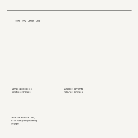
Home
-
FAQ
-
Contact
-
Blog
Données personnelles
Garantie et conformité
Conditions générales
Retours et échanges
Chaussée de Wavre 1513,
1160 Auderghem (Bruxelles)
Belgique