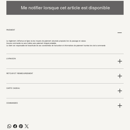
Me notifier lorsque cet article est disponible
PAIEMENT
Le règlement s’effectue en ligne via les moyens de paiement sécurisés proposés lors du passage en caisse.
Aucune commande ne sera traitée sans paiement intégral préalable.
Le client est responsable de l’exactitude de ses coordonnées de facturation et informations de paiement fournies lors de la commande
LIVRAISON
RETOUR ET REMBOURSEMENT
CARTE CADEAU
COMMANDES