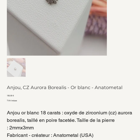
Anjou, CZ Aurora Borealis - Or blanc - Anatometal
Prix
135,00 €
TVA Incluse
Anjou or blanc 18 carats : oxyde de zirconium (cz) aurora
borealis, taillé en poire facetée. Taille de la pierre
: 2mmx3mm
Fabricant - créateur : Anatometal (USA)