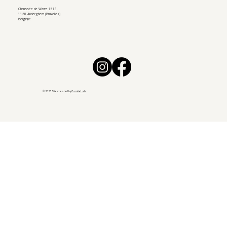
Chaussée de Wavre 1513,
1160 Auderghem (Bruxelles)
Belgique
© 2025 Site created by
CarotteLab