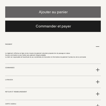
Ajouter au panier
Commander et payer
PAIEMENT
Le règlement s’effectue en ligne via les moyens de paiement sécurisés proposés lors du passage en caisse.
Aucune commande ne sera traitée sans paiement intégral préalable.
Le client est responsable de l’exactitude de ses coordonnées de facturation et informations de paiement fournies lors de la commande
COMMANDES
LIVRAISON
RETOUR ET REMBOURSEMENT
CARTE CADEAU