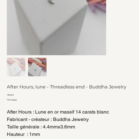
After Hours, lune - Threadless end - Buddha Jewelry
Prix
145,00 €
TVA Incluse
After Hours : Lune en or massif 14 carats blanc
Fabricant - créateur : Buddha Jewelry
Taille générale : 4.4mmx3.6mm
Hauteur : 1mm