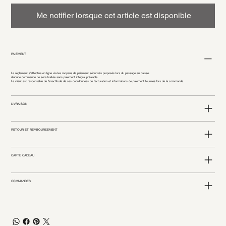
Me notifier lorsque cet article est disponible
PAIEMENT
Le règlement s’effectue en ligne via les moyens de paiement sécurisés proposés lors du passage en caisse.
Aucune commande ne sera traitée sans paiement intégral préalable.
Le client est responsable de l’exactitude de ses coordonnées de facturation et informations de paiement fournies lors de la commande
LIVRAISON
RETOUR ET REMBOURSEMENT
CARTE CADEAU
COMMANDES