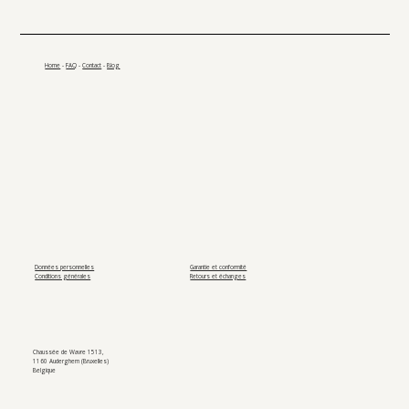
Home
-
FAQ
-
Contact
-
Blog
Données personnelles
Garantie et conformité
Conditions générales
Retours et échanges
Chaussée de Wavre 1513,
1160 Auderghem (Bruxelles)
Belgique