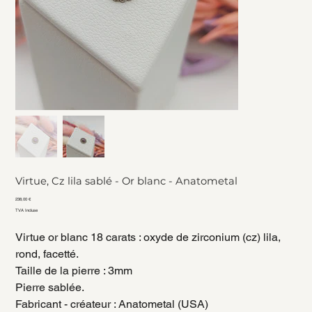
Virtue, Cz lila sablé - Or blanc - Anatometal
Prix
238,00 €
TVA Incluse
Virtue or blanc 18 carats : oxyde de zirconium (cz) lila,
rond, facetté.
Taille de la pierre : 3mm
Pierre sablée.
Fabricant - créateur : Anatometal (USA)