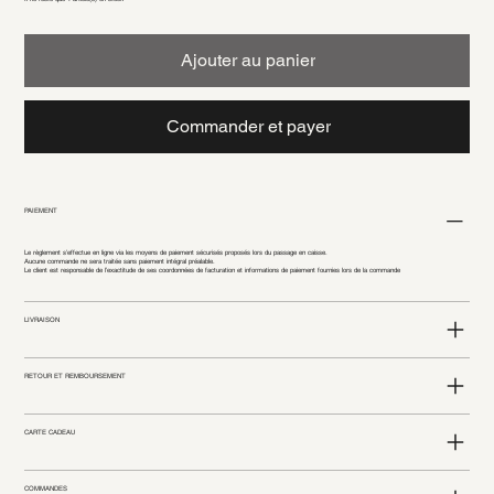
Ajouter au panier
Commander et payer
PAIEMENT
Le règlement s’effectue en ligne via les moyens de paiement sécurisés proposés lors du passage en caisse.
Aucune commande ne sera traitée sans paiement intégral préalable.
Le client est responsable de l’exactitude de ses coordonnées de facturation et informations de paiement fournies lors de la commande
LIVRAISON
RETOUR ET REMBOURSEMENT
CARTE CADEAU
COMMANDES