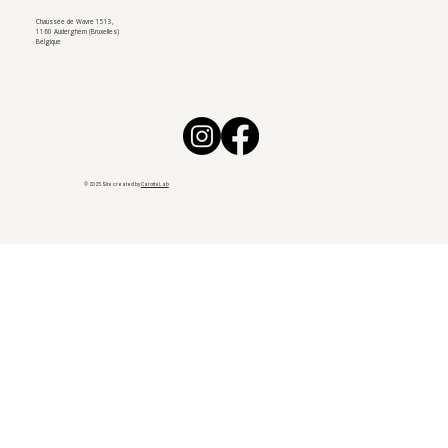
Chaussée de Wavre 1513,
1160 Auderghem (Bruxelles)
Belgique
© 2025 Site created by
CarotteLab