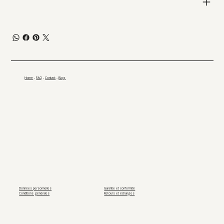
Home
-
FAQ
-
Contact
-
Blog
Données personnelles
Garantie et conformité
Conditions générales
Retours et échanges