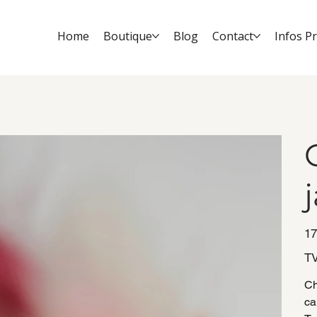
Home
Boutique
Blog
Contact
Infos P
Prix
17
TV
Ch
ca