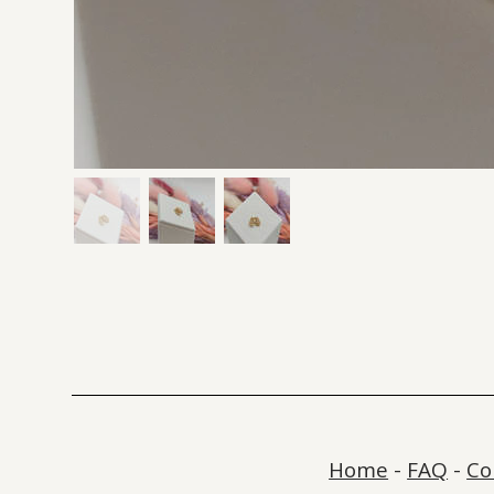
Home
-
FAQ
-
Co