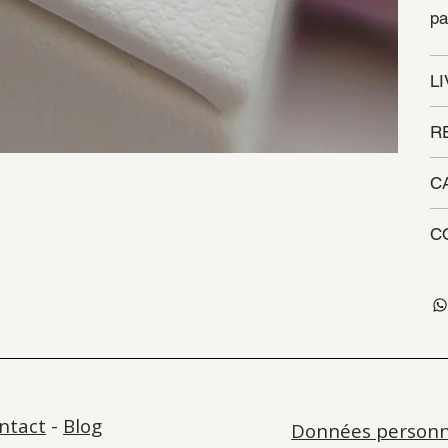
pa
L
R
C
C
ntact
-
Blog
Données personn