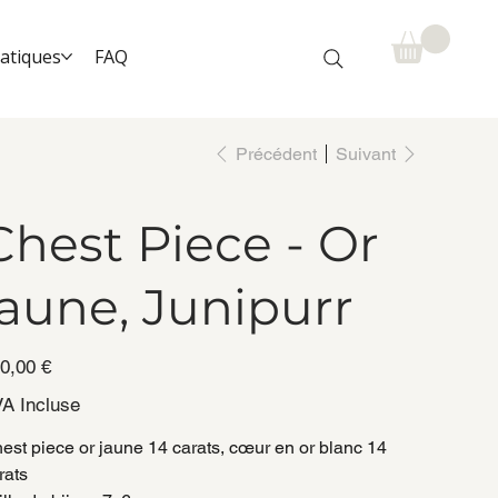
ratiques
FAQ
Précédent
Suivant
Chest Piece - Or
jaune, Junipurr
0,00 €
A Incluse
est piece or jaune 14 carats, cœur en or blanc 14
rats