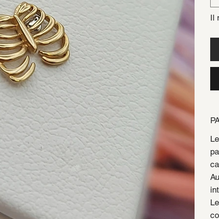
Il
P
Le
pa
ca
Au
in
Le
co